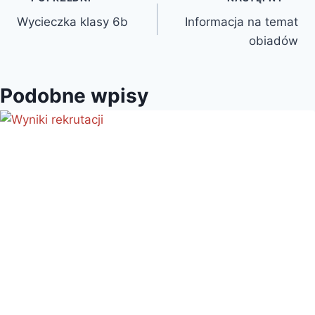
Nawigacja
Wycieczka klasy 6b
Informacja na temat
wpisu
obiadów
Podobne wpisy