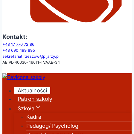
Kontakt:
+48 17 770 72 86
+48
690 499 895
sekretariat.rzeszow@pijarzy.pl
AE:PL-40630-46611-TVAAB-34
Aktualności
Patron szkoły
Szkoła
Kadra
Pedagog/ Psycholog