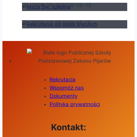
Rekrutacja do szkół średnich
2026-06-15
2026-06-15
2026-05-18
2026-05-18
Rekrutacja
Wspomóż nas
Dokumenty
Polityka prywatności
Kontakt: