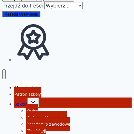
Przejdź do treści
Resetuj Ustawienia
Aktualności
Patron szkoły
Przełącz
Szkoła
menu
podrzędne
Kadra
Pedagog/ Psycholog
Doradztwo zawodowe
Plan lekcji