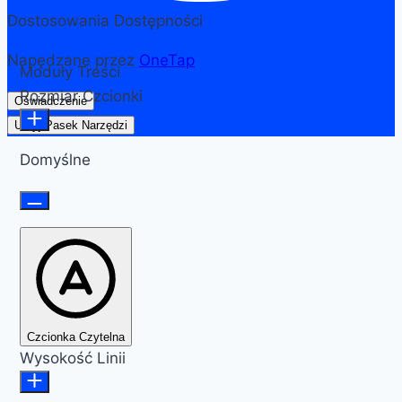
Dostosowania Dostępności
Napędzane przez
OneTap
Moduły Treści
Rozmiar Czcionki
Oświadczenie
Ukryj Pasek Narzędzi
Domyślne
Czcionka Czytelna
Wysokość Linii