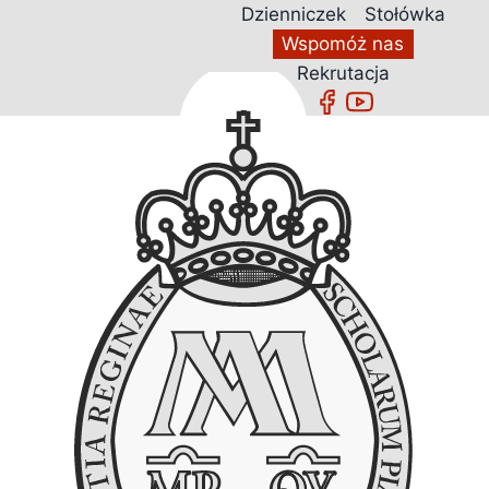
Przejdź
Dzienniczek
Stołówka
do
Wspomóż nas
treści
Rekrutacja