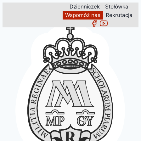
Przejdź
Dzienniczek
Stołówka
do
Wspomóż nas
Rekrutacja
treści