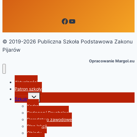
Facebook
YouTube
© 2019-2026 Publiczna Szkoła Podstawowa Zakonu
Pijarów
Opracowanie Margol.eu
Aktualności
Patron szkoły
Przełącz
Szkoła
menu
podrzędne
Kadra
Pedagog/ Psycholog
Doradztwo zawodowe
Plan lekcji
Obiady