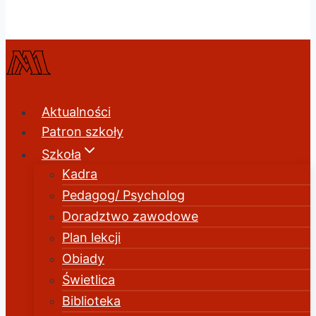
Przerwa 9:15 – 9:30; 13:30 – 14:00
sekretariat.rzeszow@pijarzy.pl
AE:PL-40630-46611-TVAAB-34
Aktualności
Patron szkoły
Szkoła
Kadra
Pedagog/ Psycholog
Doradztwo zawodowe
Plan lekcji
Obiady
Świetlica
Biblioteka