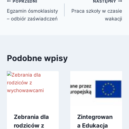
Nawigacja
POPRZEDNI
NASTĘPNY
Egzamin ósmoklasisty
Praca szkoły w czasie
wpisu
– odbiór zaświadczeń
wakacji
Podobne wpisy
Zebrania dla
Zintegrowan
rodziców z
a Edukacja