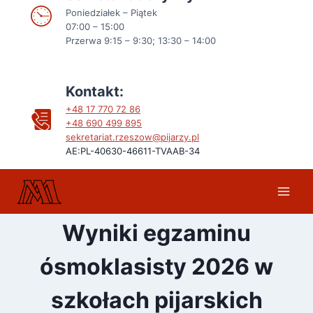
Poniedziałek – Piątek
07:00 – 15:00
Przerwa 9:15 – 9:30; 13:30 – 14:00
Kontakt:
+48 17 770 72 86
+48
690 499 895
sekretariat.rzeszow@pijarzy.pl
AE:PL-40630-46611-TVAAB-34
Wyniki egzaminu
ósmoklasisty 2026 w
szkołach pijarskich